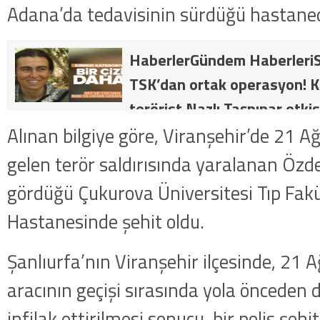
Adana’da tedavisinin sürdüğü hastaned
HaberlerGündem HaberleriS
TSK’dan ortak operasyon! Kı
terörist Nazlı Taşpınar etkis
dakika: MİT ve TSK’dan orta
Alınan bilgiye göre, Viranşehir’de 21 
kategorideki terörist Nazlı 
gelen terör saldırısında yaralanan Özd
getirildi .
gördüğü Çukurova Üniversitesi Tıp Fakül
Hastanesinde şehit oldu.
Şanlıurfa’nın Viranşehir ilçesinde, 21 Ağ
aracının geçişi sırasında yola önceden 
infilak ettirilmesi sonucu, bir polis şehi