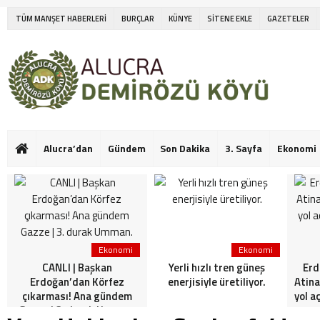
TÜM MANŞET HABERLERİ
BURÇLAR
KÜNYE
SİTENE EKLE
GAZETELER
Alucra’dan
Gündem
Son Dakika
3. Sayfa
Ekonomi
Ekonomi
Ekonomi
CANLI | Başkan
Yerli hızlı tren güneş
Erd
Erdoğan’dan Körfez
enerjisiyle üretiliyor.
Atina
çıkarması! Ana gündem
yol a
Gazze | 3. durak Umman.