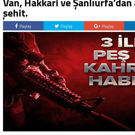
Van, Hakkari ve Şanlıurfa’dan 
şehit.
Paylaş
Paylaş
Paylaş