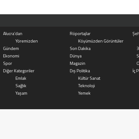
Alucra’dan
Röportajlar
Şeh
Yöremizden
Köyümüzden Görüntüler
Gündem
Son Dakika
3
Ekonomi
Dünya
S
Spor
Magazin
O
Diğer Kategoriler
Dış Politika
İç P
Emlak
Kültür Sanat
Sağlık
Teknoloji
Yaşam
Yemek