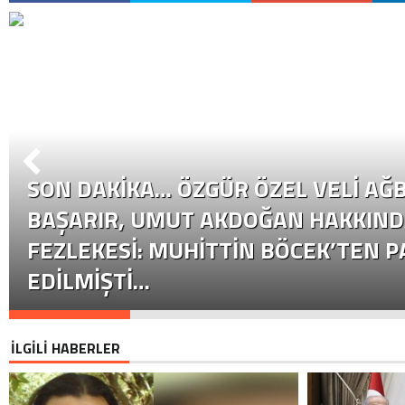
SON DAKİKA… ÖZGÜR ÖZEL VELI AĞB
BAŞARIR, UMUT AKDOĞAN HAKKIND
FEZLEKESI: MUHITTIN BÖCEK’TEN P
EDILMIŞTI…
İLGİLİ HABERLER