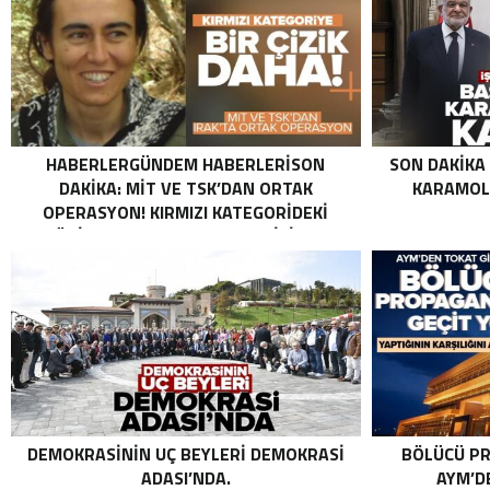
HABERLERGÜNDEM HABERLERISON
SON DAKIKA
DAKIKA: MİT VE TSK’DAN ORTAK
KARAMOLL
OPERASYON! KIRMIZI KATEGORIDEKI
TERÖRIST NAZLI TAŞPINAR ETKISIZ HALE
GETIRILDI SON DAKIKA: MİT VE TSK’DAN
ORTAK OPERASYON! KIRMIZI
KATEGORIDEKI TERÖRIST NAZLI
TAŞPINAR ETKISIZ HALE GETIRILDI .
DEMOKRASININ UÇ BEYLERI DEMOKRASI
BÖLÜCÜ PR
ADASI’NDA.
AYM’DE