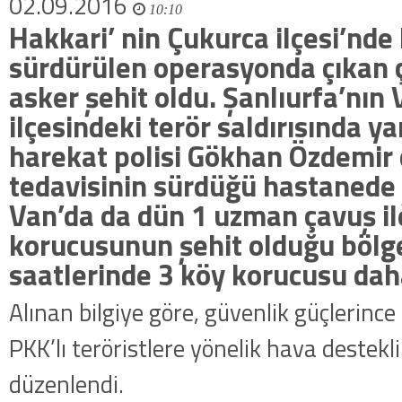
02.09.2016
10:10
Hakkari’ nin Çukurca ilçesi’nde
sürdürülen operasyonda çıkan 
asker şehit oldu. Şanlıurfa’nın 
ilçesindeki terör saldırısında y
harekat polisi Gökhan Özdemir
tedavisinin sürdüğü hastanede 
Van’da da dün 1 uzman çavuş il
korucusunun şehit olduğu böl
saatlerinde 3 köy korucusu daha
Alınan bilgiye göre, güvenlik güçlerince
PKK’lı teröristlere yönelik hava destek
düzenlendi.