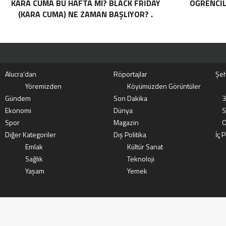
KARA CUMA BU HAFTA MI? BLACK FRIDAY
ÖĞRENCIL
(KARA CUMA) NE ZAMAN BAŞLIYOR? .
Alucra’dan
Röportajlar
Şeh
Yöremizden
Köyümüzden Görüntüler
Gündem
Son Dakika
3
Ekonomi
Dünya
S
Spor
Magazin
O
Diğer Kategoriler
Dış Politika
İç P
Emlak
Kültür Sanat
Sağlık
Teknoloji
Yaşam
Yemek