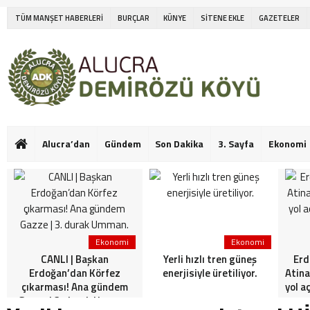
TÜM MANŞET HABERLERİ
BURÇLAR
KÜNYE
SİTENE EKLE
GAZETELER
Alucra’dan
Gündem
Son Dakika
3. Sayfa
Ekonomi
Ekonomi
Ekonomi
CANLI | Başkan
Yerli hızlı tren güneş
Erd
Erdoğan’dan Körfez
enerjisiyle üretiliyor.
Atina
çıkarması! Ana gündem
yol a
Gazze | 3. durak Umman.