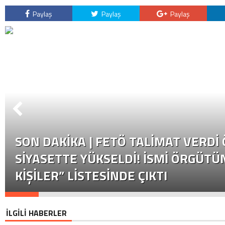
Paylaş
Paylaş
Paylaş
SON DAKİKA | FETÖ TALIMAT VERDI
SIYASETTE YÜKSELDI! İSMI ÖRGÜTÜN
KIŞILER” LISTESINDE ÇIKTI
İLGİLİ HABERLER