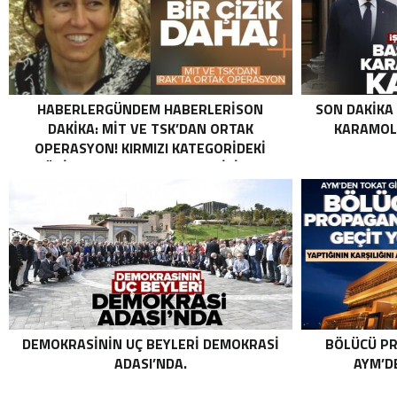
HABERLERGÜNDEM HABERLERISON
SON DAKIKA
DAKIKA: MİT VE TSK’DAN ORTAK
KARAMOLL
OPERASYON! KIRMIZI KATEGORIDEKI
TERÖRIST NAZLI TAŞPINAR ETKISIZ HALE
GETIRILDI SON DAKIKA: MİT VE TSK’DAN
ORTAK OPERASYON! KIRMIZI
KATEGORIDEKI TERÖRIST NAZLI
TAŞPINAR ETKISIZ HALE GETIRILDI .
DEMOKRASININ UÇ BEYLERI DEMOKRASI
BÖLÜCÜ PR
ADASI’NDA.
AYM’DE