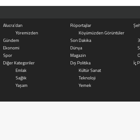
Alucra’dan
Röportajlar
Şeh
Yöremizden
Köyümüzden Görüntüler
Gündem
Son Dakika
3
Ekonomi
Dünya
S
Spor
Magazin
O
Diğer Kategoriler
Dış Politika
İç P
Emlak
Kültür Sanat
Sağlık
Teknoloji
Yaşam
Yemek