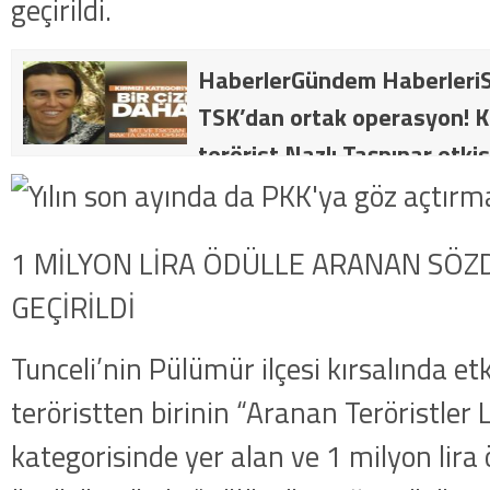
geçirildi.
HaberlerGündem HaberleriS
TSK’dan ortak operasyon! Kı
terörist Nazlı Taşpınar etkis
dakika: MİT ve TSK’dan orta
kategorideki terörist Nazlı 
1 MİLYON LİRA ÖDÜLLE ARANAN SÖZ
getirildi .
GEÇİRİLDİ
Tunceli’nin Pülümür ilçesi kırsalında etk
teröristten birinin “Aranan Teröristler L
kategorisinde yer alan ve 1 milyon lira