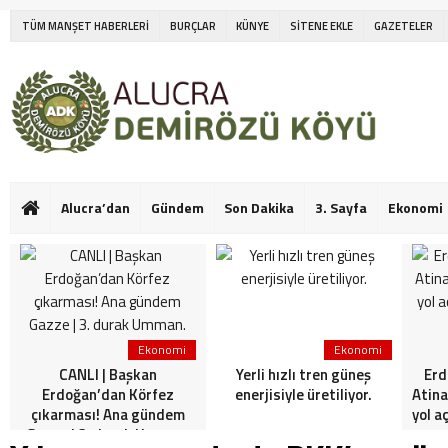
TÜM MANŞET HABERLERİ
BURÇLAR
KÜNYE
SİTENE EKLE
GAZETELER
Alucra’dan
Gündem
Son Dakika
3. Sayfa
Ekonomi
Ekonomi
Ekonomi
CANLI | Başkan
Yerli hızlı tren güneş
Erd
Erdoğan’dan Körfez
enerjisiyle üretiliyor.
Atina
çıkarması! Ana gündem
yol a
Gazze | 3. durak Umman.