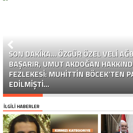
SON DAKİKA… ÖZGÜR ÖZEL VELI AĞB
BAŞARIR, UMUT AKDOĞAN HAKKIND
FEZLEKESI: MUHITTIN BÖCEK’TEN P
EDILMIŞTI…
İLGİLİ HABERLER