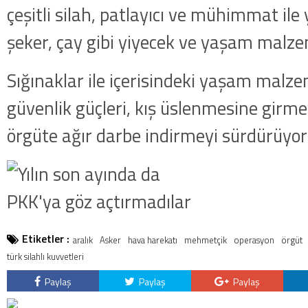
çeşitli silah, patlayıcı ve mühimmat ile
şeker, çay gibi yiyecek ve yaşam malzeme
Sığınaklar ile içerisindeki yaşam malz
güvenlik güçleri, kış üslenmesine girmey
örgüte ağır darbe indirmeyi sürdürüyor
Etiketler :
aralık
Asker
hava harekatı
mehmetçik
operasyon
örgüt
türk silahlı kuvvetleri
Paylaş
Paylaş
Paylaş