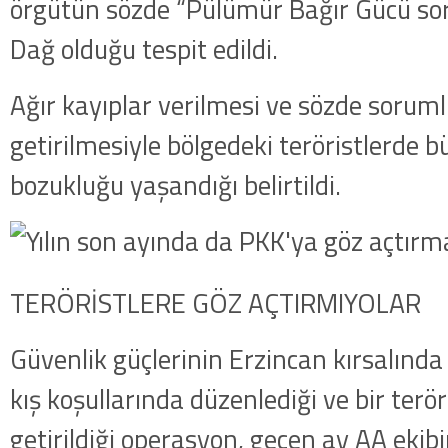
örgütün sözde “Pülümür Bağır Gücü s
Dağ olduğu tespit edildi.
Ağır kayıplar verilmesi ve sözde sorumlu
getirilmesiyle bölgedeki teröristlerde 
bozukluğu yaşandığı belirtildi.
TERÖRİSTLERE GÖZ AÇTIRMIYOLAR
Güvenlik güçlerinin Erzincan kırsalında
kış koşullarında düzenlediği ve bir terör
getirildiği operasyon, geçen ay AA ekib