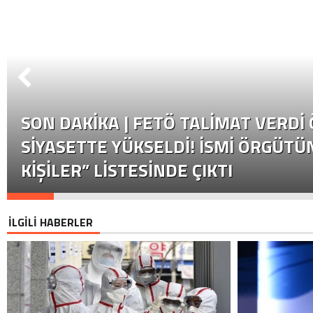
SON DAKİKA | FETÖ TALIMAT VERDI
SIYASETTE YÜKSELDI! İSMI ÖRGÜTÜN
KIŞILER” LISTESINDE ÇIKTI
İLGİLİ HABERLER