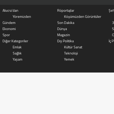
Alucra’dan
Röportajlar
Şeh
Yöremizden
Köyümüzden Görüntüler
Gündem
Son Dakika
3
Ekonomi
Dünya
S
Spor
Magazin
O
Diğer Kategoriler
Dış Politika
İç P
Emlak
Kültür Sanat
Sağlık
Teknoloji
Yaşam
Yemek