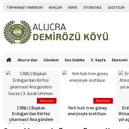
TÜM MANŞET HABERLERİ
BURÇLAR
KÜNYE
SİTENE EKLE
GAZETELER
Alucra’dan
Gündem
Son Dakika
3. Sayfa
Ekonomi
Ekonomi
Ekonomi
CANLI | Başkan
Yerli hızlı tren güneş
Erd
Erdoğan’dan Körfez
enerjisiyle üretiliyor.
Atina
çıkarması! Ana gündem
yol a
Gazze | 3. durak Umman.