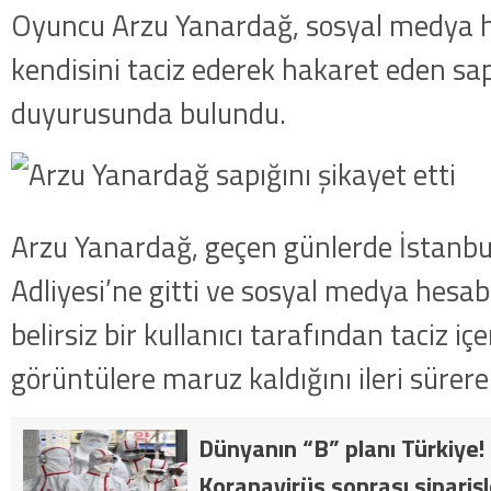
Oyuncu Arzu Yanardağ, sosyal medya 
kendisini taciz ederek hakaret eden sa
duyurusunda bulundu.
Arzu Yanardağ, geçen günlerde İstanb
Adliyesi’ne gitti ve sosyal medya hesab
belirsiz bir kullanıcı tarafından taciz iç
görüntülere maruz kaldığını ileri sürere
Dünyanın “B” planı Türkiye! 
Koranavirüs sonrası siparişle