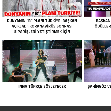
DÜNYANIN “B” PLANI TÜRKIYE! BAŞKAN
BAŞKAN 
AÇIKLADI: KORANAVIRÜS SONRASI
ÖDÜLLER
SIPARIŞLERI YETIŞTIRMEK IÇIN
MESAILERI ARTIRDIK.
INNA TÜRKÇE SÖYLEYECEK
ŞAHINGÖZ V