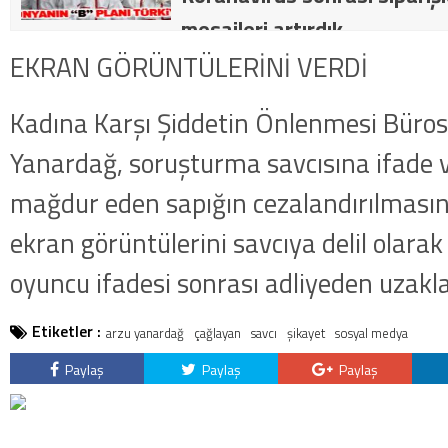
mesaileri artırdık.
EKRAN GÖRÜNTÜLERİNİ VERDİ
Kadına Karşı Şiddetin Önlenmesi Büro
Yanardağ, soruşturma savcısına ifade v
mağdur eden sapığın cezalandırılmasını
ekran görüntülerini savcıya delil olara
oyuncu ifadesi sonrası adliyeden uzakla
Etiketler :
arzu yanardağ
çağlayan
savcı
şikayet
sosyal medya
Paylaş
Paylaş
Paylaş